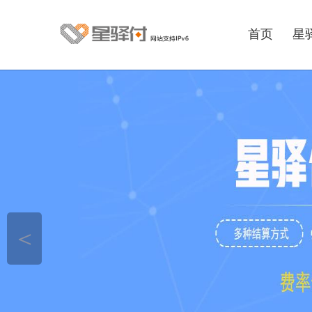
首页
星
＜