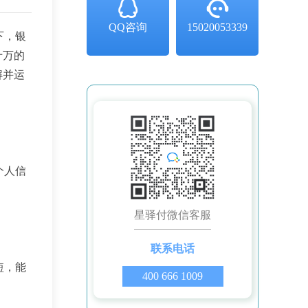
QQ咨询
15020053339
下，银
十万的
解并运
个人信
星驿付微信客服
联系电话
短，能
400 666 1009