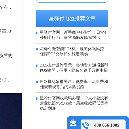
 左右，
星驿付电签推荐文章
高50
星驿付官网：新手商户必避坑！日常4
种刷卡行为，最容易触发降额封卡
星驿付微智能POS机：规避休眠风控，
保障POS交易长久稳定顺畅
装修后的
2026支付反诈警示：多地警方通报新型
POS骗局，信用卡隐蔽套路千万别中招
支付，
POS机乱象被关注：低费率、流量费和
违规套现背后的风险提醒
星驿付官网收款码办理：个人小微没有
营业执照怎么收款？易生收款码低费率
稳定到账
400 666 1009