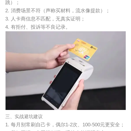
跳）；
2. 消费场景不符（声称买材料，流水像提款）；
3. 人卡商信息不匹配，无真实证明；
4. 有拒付、投诉等不良记录。
三、实战避坑建议
1. 每月别常刷自己卡，偶尔1-2次、100-500元更安全；