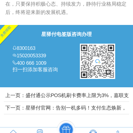
在，只要保持积极心态、持续发力，静待行业格局稳定
后，终将迎来新的发展机遇。
星驿付电签版咨询办理
8300163
15020053339
400 666 1009
扫一扫添加客服咨询
上一页：
盛付通公示POS机刷卡费率上限为3%，嘉联支
付亦再次更新价格公示，对增值服务费价格进行了调
下一页：
星驿付官网：告别一机多码！支付生态焕新，
整。
合规者抢占新赛道。